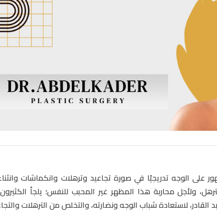
ظهور على الوجه تدريجيًا في صورة تجاعيد وترهلات وانكماشات وانثناء
هل، ولأجل محاربة هذا المظهر غير المحبب للنفس؛ يلجأ الكثيرون 
د القادر، لاستعادة شباب الوجه ونضارته، والتخلص من الترهلات والتجاع