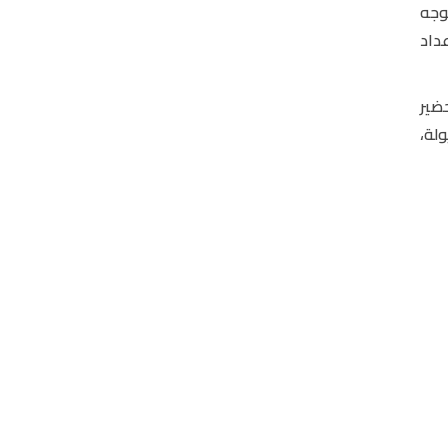
وجه
عداد
حضير
ولة،