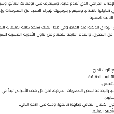
إجراء الجراحي الذي تُقدِم عليه، وسيتعرف على توقعاتك للنتائج، وسي
تي تتناولها بانتظام، وسيقوم بتوجيهك لإجراء العديد من الفحوصات وإ
التامة للعملية.
 الإداري للدكتور عبد القادر، وفي هذا الملف ستجد كافة تعليمات الت
عن التدخين، والمدة اللازمة للامتناع عن تناول الأدوية المسببة للسي
 تلوث الجرح.
نابيب الدقيقة.
الشمس.
ام، بالإضافة لبعض الصعوبات الحركية، لكن كل هذه الأعراض تبدأ في
سابيع.
ن اكتمال التعافي وظهور نتائجها، وذلك على النحو التالي:
راد العائلة.