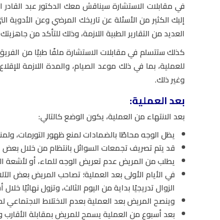
في مقابلات الاستشارة سيناقش معك الدكتور عبد القادر ال
إليك الكثير من الأسئلة عن تاريخك المرضي وعن الأدوية ال
العديد من التقارير الطبية اللازمة، وذلك للتأكد من جاهزيتك 
كذلك ستتسلم في مقابلات الاستشارة ملفًا طبيًا من الفريق
للعملية، بما في ذلك موعد الصيام، والمدة اللازمة للإقلاع 
وغير ذلك.
بعد العملية:
بعد الانتهاء من العملية، يكون الوضع كالتالي:
يظل الوجه محاطًا بالضمادات لمنع ظهور التورمات، ولمنع
قد يتم تصريف تجمعات السوائل بانتظام من خلال بعض الأ
يطلب من المريض عدم تعريض الوجه للماء، أو لأشعة 
في الأيام الأولى بعد العملية؛ تصاحب المريض بعض الآل
الزوال تدريجيًا بداية من اليوم الثالث، وتزول نهائيًا خلال أ
وينصح المريض بعد العملية بعدم الاختلاط الاجتماعي لحي
بعد أسبوع من العملية يسمح للمريض بمقابلة الأقارب وأف