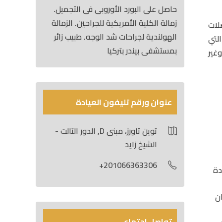
حاصل على البورد الأوروبى فى التجميل.
زمالة الكلية الأمريكية للجراحين. الزمالة
لات
الهولندية لجراحات شد الوجه. طبيب زائر
لتي
بمستشفى بيندر بتركيا
غير
عنوان ورقم تليفون العيادة
توين تاورز، مبنى D, الدور التالت -
الشيخ زايد
201066363306+
دة
ن
تواصل اجتماعي