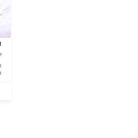
ا
ب
ي
ا