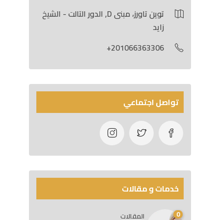
توين تاورز، مبنى D, الدور التالت - الشيخ
زايد
201066363306+
تواصل اجتماعي
خدمات و مقالات
0
المقالات