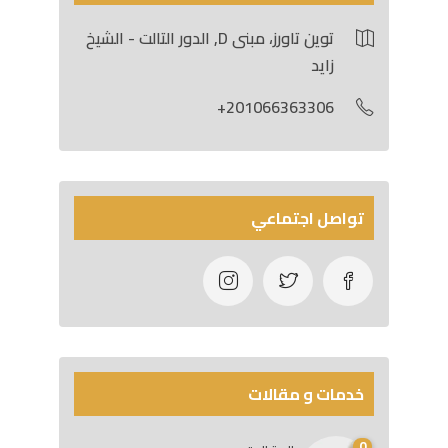
توين تاورز، مبنى D, الدور التالت - الشيخ
زايد
201066363306+
تواصل اجتماعي
خدمات و مقالات
0