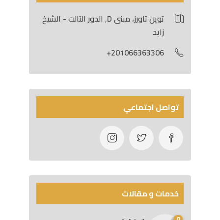
توين تاورز، مبنى D, الدور التالت - الشيخ
زايد
201066363306+
تواصل اجتماعي
خدمات و مقالات
0