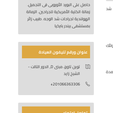
حاصل على البورد الأوروبى فى التجميل.
 شد
زمالة الكلية الأمريكية للجراحين. الزمالة
الهولندية لجراحات شد الوجه. طبيب زائر
بمستشفى بيندر بتركيا
لئك
عنوان ورقم تليفون العيادة
توين تاورز، مبنى D, الدور التالت -
مدة
الشيخ زايد
201066363306+
تواصل اجتماعي