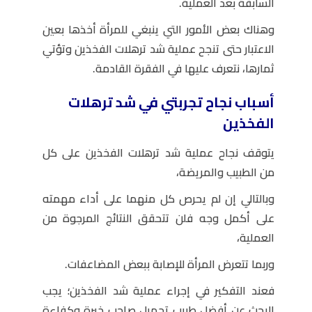
السابقة بعد العملية.
وهناك بعض الأمور التي ينبغي للمرأة أخذها بعين
الاعتبار حتى تنجح عملية شد ترهلات الفخذين وتؤتي
ثمارها، نتعرف عليها في الفقرة القادمة.
أسباب نجاح تجربتي في شد ترهلات
الفخذين
يتوقف نجاح عملية شد ترهلات الفخذين على كل
من الطبيب والمريضة،
وبالتالي إن لم يحرص كل منهما على أداء مهمته
على أكمل وجه فلن تتحقق النتائج المرجوة من
العملية،
وربما تتعرض المرأة للإصابة ببعض المضاعفات.
فعند التفكير في إجراء عملية شد الفخذين؛ يجب
البحث عن أفضل طبيب تجميل صاحب خبرة وكفاءة