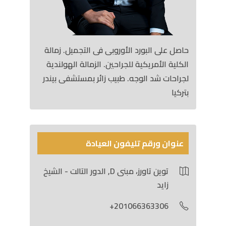
حاصل على البورد الأوروبى فى التجميل. زمالة
الكلية الأمريكية للجراحين. الزمالة الهولندية
لجراحات شد الوجه. طبيب زائر بمستشفى بيندر
بتركيا
عنوان ورقم تليفون العيادة
توين تاورز، مبنى D, الدور التالت - الشيخ
زايد
201066363306+