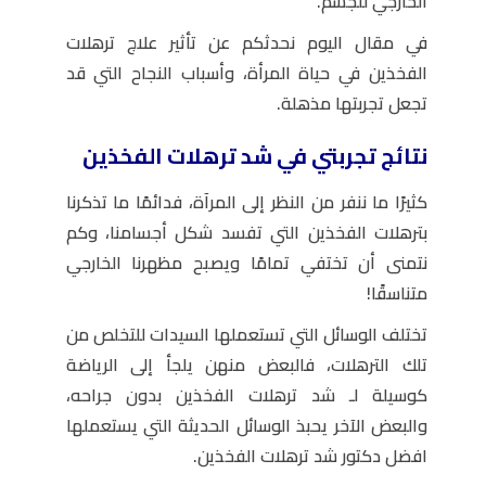
الخارجي للجسم.
في مقال اليوم نحدثكم عن تأثير علاج ترهلات
الفخذين في حياة المرأة، وأسباب النجاح التي قد
تجعل تجربتها مذهلة.
نتائج تجربتي في شد ترهلات الفخذين
كثيرًا ما ننفر من النظر إلى المرآة، فدائمًا ما تذكرنا
بترهلات الفخذين التي تفسد شكل أجسامنا، وكم
نتمنى أن تختفي تمامًا ويصبح مظهرنا الخارجي
متناسقًا!
تختلف الوسائل التي تستعملها السيدات للتخلص من
تلك الترهلات، فالبعض منهن يلجأ إلى الرياضة
كوسيلة لـ شد ترهلات الفخذين بدون جراحه،
والبعض الآخر يحبذ الوسائل الحديثة التي يستعملها
افضل دكتور شد ترهلات الفخذين.