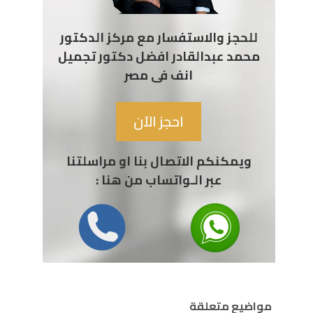
للحجز والاستفسار مع مركز الدكتور
محمد عبدالقادر افضل دكتور تجميل
انف فى مصر
احجز الآن
ويمكنكم الاتصال بنا او مراسلتنا
عبر الـواتساب من هنا :
مواضيع متعلقة