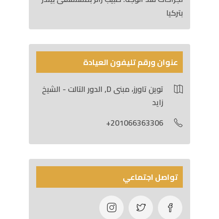
بتركيا
عنوان ورقم تليفون العيادة
توين تاورز، مبنى D, الدور التالت - الشيخ
زايد
201066363306+
تواصل اجتماعي