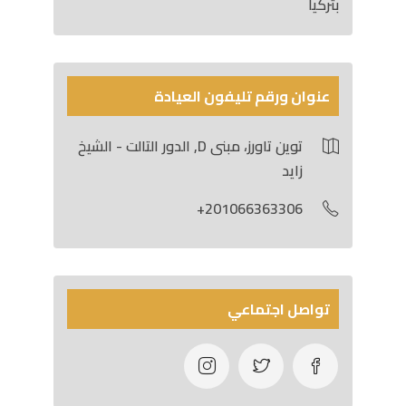
بتركيا
عنوان ورقم تليفون العيادة
توين تاورز، مبنى D, الدور التالت - الشيخ
زايد
201066363306+
تواصل اجتماعي