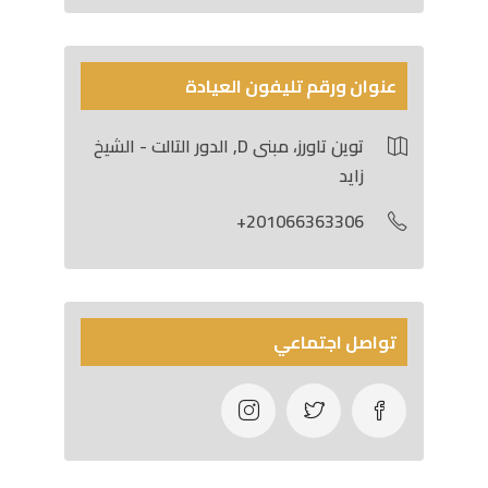
عنوان ورقم تليفون العيادة
توين تاورز، مبنى D, الدور التالت - الشيخ
زايد
201066363306+
تواصل اجتماعي