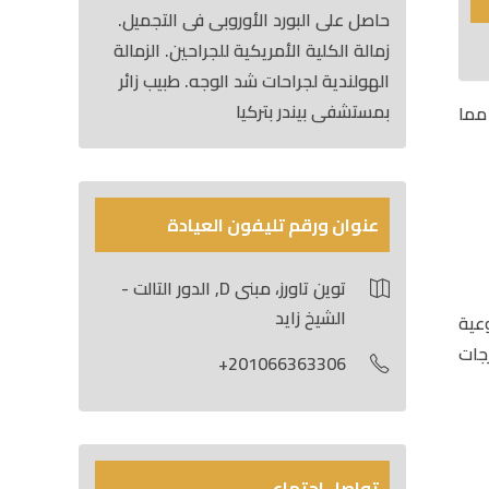
حاصل على البورد الأوروبى فى التجميل.
زمالة الكلية الأمريكية للجراحين. الزمالة
الهولندية لجراحات شد الوجه. طبيب زائر
بمستشفى بيندر بتركيا
مما
عنوان ورقم تليفون العيادة
توين تاورز، مبنى D, الدور التالت -
الشيخ زايد
عية
جات
201066363306+
تواصل اجتماعي