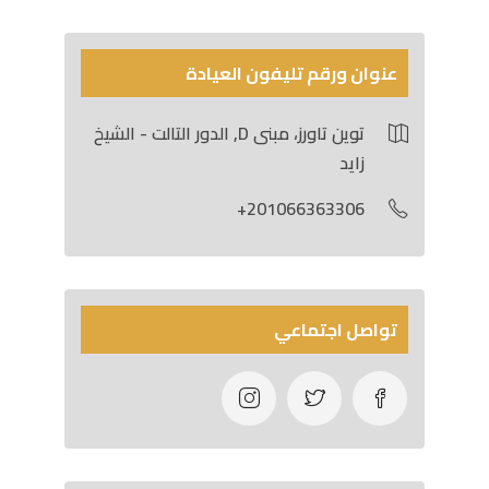
عنوان ورقم تليفون العيادة
توين تاورز، مبنى D, الدور التالت - الشيخ
زايد
201066363306+
تواصل اجتماعي