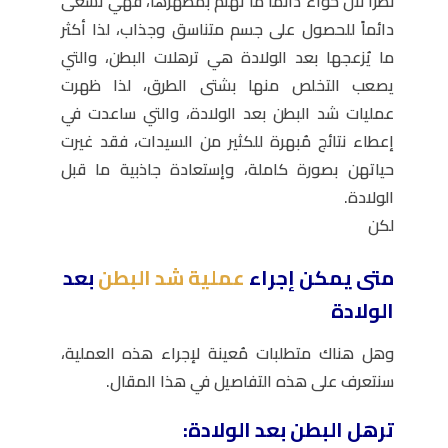
نظراً لأن حواء دائماً ما تهتم بمظهرها، فهي تسعى
دائماً للحصول على جسم متناسق وجذاب، لذا أكثر
ما يُزعجها بعد الولادة هي ترهلات البطن، والتي
يصعب التخلص منها بشتى الطرق، لذا ظهرت
عمليات شد البطن بعد الولادة، والتي ساعدت في
إعطاء نتائج مُبهرة للكثير من السيدات، فقد غيرت
حياتهن بصورة كاملة، وإستعادة جاذبية ما قبل
الولادة.
لكن
متى يمكن إجراء
عملية شد البطن
بعد
الولادة
وهل هناك متطلبات مُعينة لإجراء هذه العملية،
سنتعرف على هذه التفاصيل في هذا المقال.
ترهل البطن بعد الولادة: